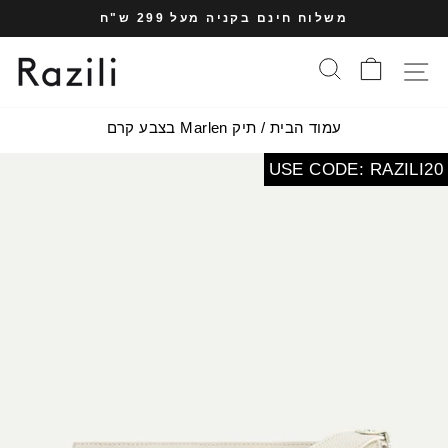
עבר
משלוח חינם בקניה מעל 299 ש"ח
תוכן
עצרי
עמוד
סל הקניות
חיפוש
תפריט אתר
מצגת
עמוד הבית
/
תיק Marlen בצבע קרם
USE CODE: RAZILI20