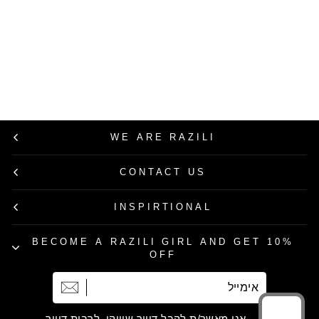
Razili Studio
תיק Marlen בצבע
קרם
מחיר
מחיר
799.00 ₪
399.50 ₪
רגיל
מבצע
50% הנחה
WE ARE RAZILI
CONTACT US
INSPIRTIONAL
BECOME A RAZILI GIRL AND GET 10%
OFF
אימייל
הרשמה
אני מאשר/ת לקבל דיוור שיווקי, לרבות דיוור