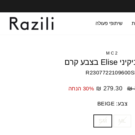
ת
שיתופי פעולה
MC2
El בצבע קרם
R2307722109600
מחיר
279.30 ₪
30% הנחה
מבצע
צבע: BEIGE
SM
ML