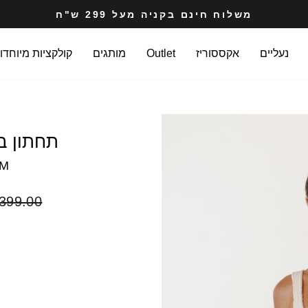
משלוח חינם בקניה מעל 299 ש"ח
עצרי
מצגת
נעליים
אקססוריז
Outlet
מותגים
קולקציות מיוחדו
תחתון ביקיני ise
SM
מחיר
399.00 ₪
רגיל
COLOR
SIZE