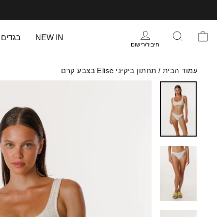
עבר
תוכן
עמוד
התחברות
סל הקניות
חיפוש
NEW IN
בגדים
חיבור/רישום
עמוד הבית
/
תחתון ביקיני Elise בצבע קרם