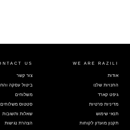
Re
שמלת אלרי בצבע ירוק
מחיר
מחיר
99.00 ₪
699.00 ₪
86% הנחה
רגיל
מבצע
ONTACT US
WE ARE RAZILI
אודות
צור קשר
החנויות שלנו
ביטול עסקה והחל
גיפט קארד
משלוחים
מדיניות פרטיות
סטטוס משלוחים
תנאי שימוש
שאלות ותשובות
תקנון מועדון לקוחות
הצהרת נגישות