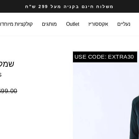
משלוח חינם בקניה מעל 299 ש"ח
עצרי
מצגת
נעליים
אקססוריז
Outlet
מותגים
קולקציות מיוחדו
USE CODE: EXTRA30
שמלת
S
מחיר
99.00 ₪
רגיל
COLOR
SIZE