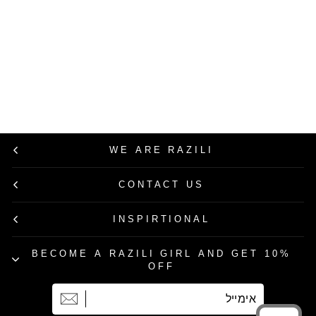
USE CODE: RAZILI20
Razili Studio
שמלת מקסי סנטיגו
בצבע אפור
מחיר
מחיר
499.00 ₪
249.50 ₪
רגיל
מבצע
50% הנחה
WE ARE RAZILI
CONTACT US
INSPIRTIONAL
BECOME A RAZILI GIRL AND GET 10%
OFF
אימייל
הרשמה