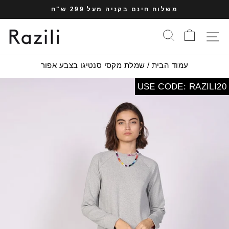
עבר
משלוח חינם בקניה מעל 299 ש"ח
תוכן
עצרי
עמוד
סל הקניות
חיפוש
תפריט אתר
מצגת
עמוד הבית
/
שמלת מקסי סנטיגו בצבע אפור
USE CODE: RAZILI20