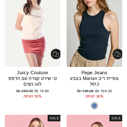
Juicy Couture
Pepe Jeans
גופיית ריב Marian בצבע
טי שירט קצרה עם הדפס
כחול
לוגו נשים
מחיר
מחיר
מחיר
מחיר
249.90 ₪
74.90 ₪
149.00 ₪
104.30 ₪
רגיל
מבצע
רגיל
מבצע
30% הנחה
70% הנחה
SALE
SALE