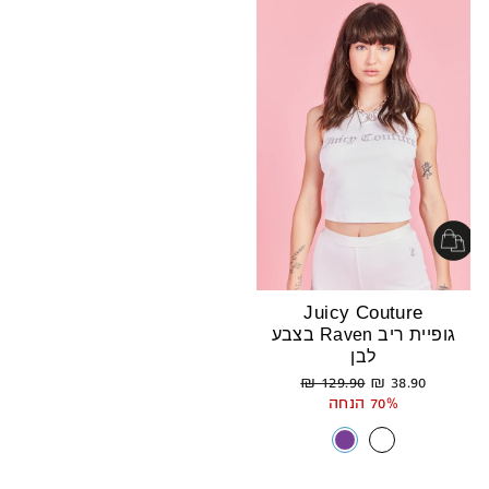
Juicy Couture
גופיית ריב Raven בצבע
לבן
מחיר
מחיר
129.90 ₪
38.90 ₪
רגיל
מבצע
70% הנחה