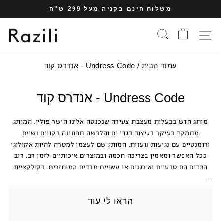
עבר
משלוח חינם בקניה מעל 299 ש"ח
תוכן
עצרי
עמוד
סל הקניות
חיפוש
תפריט אתר
מצגת
עמוד הבית
/
Undress Code - אנדרס קוד
Undress Code - אנדרס קוד
מותג חדש בבעלות מעצבת צעירה שנכנסה אלינו הישר פולין. המותג
מתמקד בעיקר בעיצוב בגדי ים והלבשה תחתונה בקווים נשיים
ורומנטיים עם נגיעות נועזות. המותג שם לעצמו למטרה להיות אקולוגי
ככל האפשר ומאמין בצריכה חכמה ובמוצרים איכותיים לזמן רב. רוב
הבדים הם טבעיים ואורגנים או עשויים מבדים ממוחזרים. בקולקציית
...
הראו לי עוד