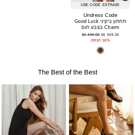
USE CODE: EXTRA30
Undress Code
תחתון ביקיני Good Luck
Charm בצבע חום
מחיר
מחיר
499.00 ₪
349.30 ₪
רגיל
מבצע
30% הנחה
The Best of the Best