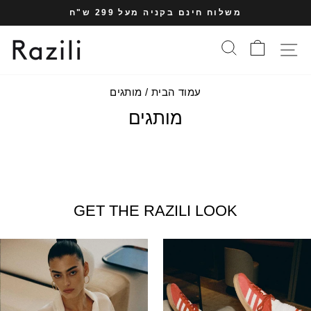
עבר
משלוח חינם בקניה מעל 299 ש"ח
תוכן
עצרי
עמוד
סל הקניות
חיפוש
תפריט אתר
מצגת
עמוד הבית
/
מותגים
מותגים
GET THE RAZILI LOOK