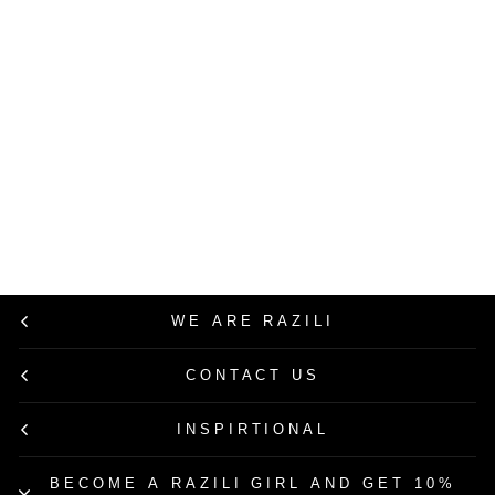
Replay
טייץ מחטב ארוך
לנשים
מחיר
מחיר
349.90 ₪
174.90 ₪
רגיל
מבצע
50% הנחה
WE ARE RAZILI
CONTACT US
INSPIRTIONAL
BECOME A RAZILI GIRL AND GET 10%