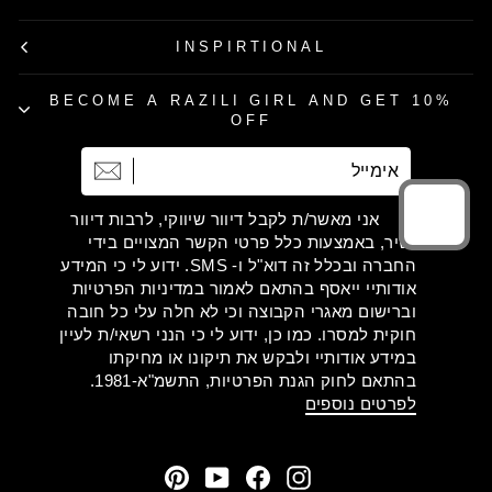
INSPIRTIONAL
BECOME A RAZILI GIRL AND GET 10%
OFF
אימייל
הרשמה
אני מאשר/ת לקבל דיוור שיווקי, לרבות דיוור
ישיר, באמצעות כלל פרטי הקשר המצויים בידי
החברה ובכלל זה דוא"ל ו- SMS. ידוע לי כי המידע
אודותיי ייאסף בהתאם לאמור במדיניות הפרטיות
וברישום מאגרי הקבוצה וכי לא חלה עלי כל חובה
חוקית למסרו. כמו כן, ידוע לי כי הנני רשאי/ת לעיין
במידע אודותיי ולבקש את תיקונו או מחיקתו
בהתאם לחוק הגנת הפרטיות, התשמ"א-1981.
לפרטים נוספים
Pinterest
YouTube
Facebook
Instagram