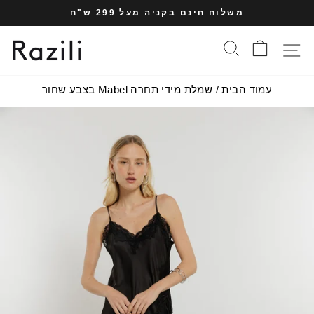
עבר
משלוח חינם בקניה מעל 299 ש"ח
תוכן
עצרי
עמוד
סל הקניות
חיפוש
תפריט אתר
מצגת
עמוד הבית
/
שמלת מידי תחרה Mabel בצבע שחור