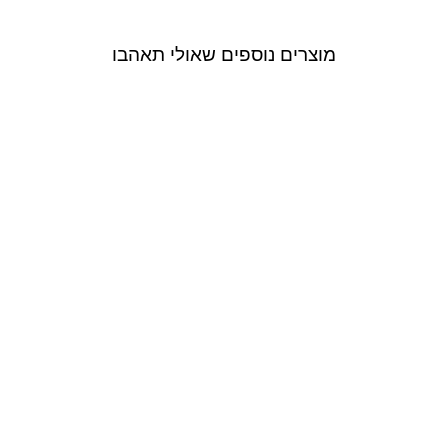
מוצרים נוספים שאולי תאהבו
Sale
Mother Ofall
שמלת מידי תחרה
Mabel בצבע שחור
1,190.00 ₪