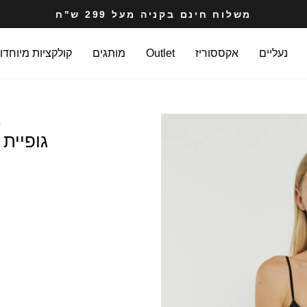
משלוח חינם בקניה מעל 299 ש"ח
עצרי
מצגת
נעליים
אקססוריז
Outlet
מותגים
קולקציות מיוחדו
L
גופיית Celeste בצבע שחור