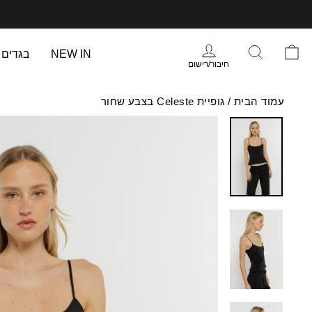
עבר
תוכן
עמוד
התחברות
סל הקניות
חיפוש
NEW IN
בגדים
חיבור/רישום
עמוד הבית
/
גופיית Celeste בצבע שחור