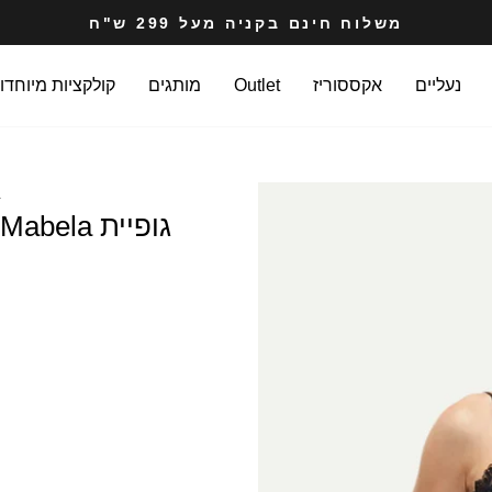
משלוח חינם בקניה מעל 299 ש"ח
עצרי
מצגת
נעליים
אקססוריז
Outlet
מותגים
קולקציות מיוחדו
L
גופיית Mabela סאטן עם תחרה בצבע שחור
COLOR
SIZE