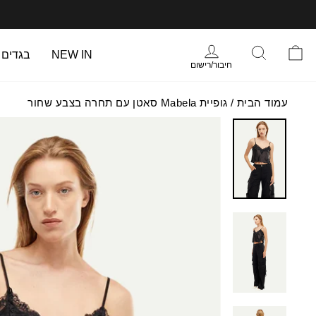
עבר
תוכן
עמוד
התחברות
סל הקניות
חיפוש
NEW IN
בגדים
חיבור/רישום
עמוד הבית
/
גופיית Mabela סאטן עם תחרה בצבע שחור