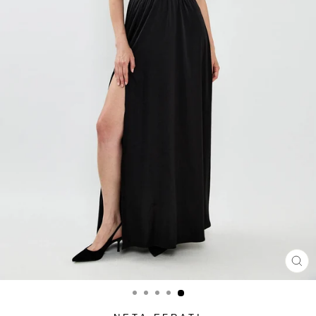
סגור
(ESC)