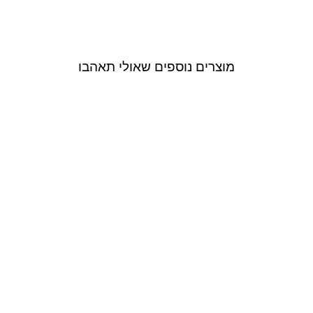
מוצרים נוספים שאולי תאהבו
Outlet
Neta Efrati
שמלת מקסי עם
מפתח וי מעטפת
ושסע בצבע שחור