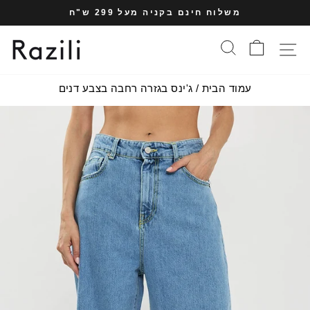
עבר
משלוח חינם בקניה מעל 299 ש"ח
תוכן
עצרי
עמוד
סל הקניות
חיפוש
תפריט אתר
מצגת
עמוד הבית
/
ג'ינס בגזרה רחבה בצבע דנים