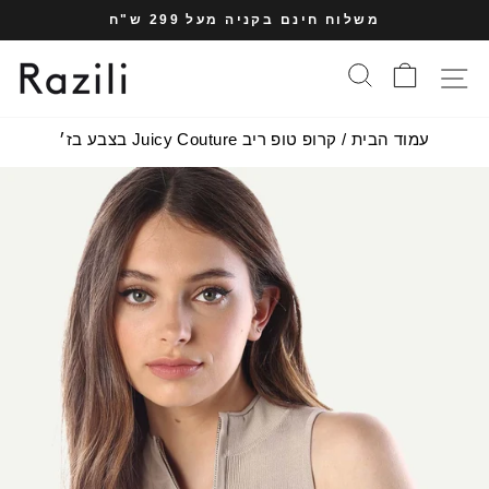
עבר
משלוח חינם בקניה מעל 299 ש"ח
תוכן
עצרי
עמוד
סל הקניות
חיפוש
תפריט אתר
מצגת
עמוד הבית
/
קרופ טופ ריב Juicy Couture בצבע בז׳