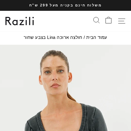
עבר
משלוח חינם בקניה מעל 299 ש"ח
תוכן
עצרי
עמוד
סל הקניות
חיפוש
תפריט אתר
מצגת
עמוד הבית
/
חולצה ארוכה Lina בצבע שחור