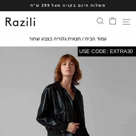
עבר
משלוח חינם בקניה מעל 299 ש"ח
תוכן
עצרי
עמוד
סל הקניות
חיפוש
תפריט אתר
מצגת
עמוד הבית
/
חצאית גלוריה בצבע שחור
USE CODE: EXTRA30