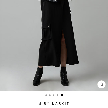
סגור
(ESC)
M BY MASKIT