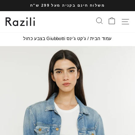
עבר
משלוח חינם בקניה מעל 299 ש"ח
תוכן
עצרי
עמוד
סל הקניות
חיפוש
תפריט אתר
מצגת
עמוד הבית
/
ג'קט ג'ינס Giubbotti בצבע כחול