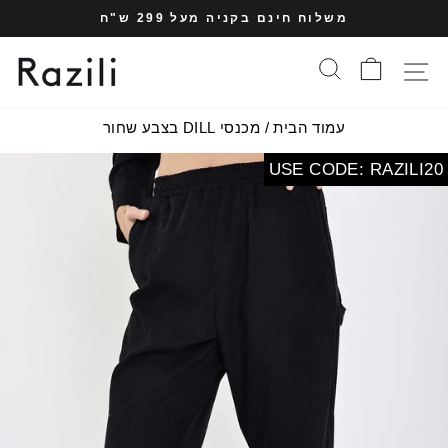
עבר
משלוח חינם בקניה מעל 299 ש"ח
תוכן
עצרי
עמוד
סל הקניות
חיפוש
תפריט אתר
מצגת
עמוד הבית
/
מכנסי DILL בצבע שחור
USE CODE: RAZILI20