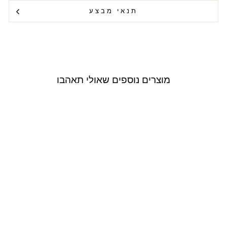
תנאי מבצע
מוצרים נוספים שאולי תאהבו
Outlet
USE CODE: RAZILI20
Razili Studio