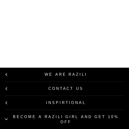
USE CODE: RAZILI20
Razili Studio
ג'קט ניילון Rose
בצבע קרם
מחיר
מחיר
699.00 ₪
349.50 ₪
רגיל
מבצע
50% הנחה
WE ARE RAZILI
CONTACT US
INSPIRTIONAL
BECOME A RAZILI GIRL AND GET 10%
OFF