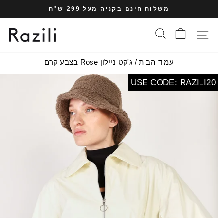
עבר
משלוח חינם בקניה מעל 299 ש"ח
תוכן
עצרי
עמוד
סל הקניות
חיפוש
תפריט אתר
מצגת
עמוד הבית
/
ג'קט ניילון Rose בצבע קרם
USE CODE: RAZILI20