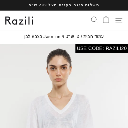
עבר
משלוח חינם בקניה מעל 299 ש"ח
תוכן
עצרי
עמוד
סל הקניות
חיפוש
תפריט אתר
מצגת
עמוד הבית
/
טי שרט וי Jasmine בצבע לבן
USE CODE: RAZILI20