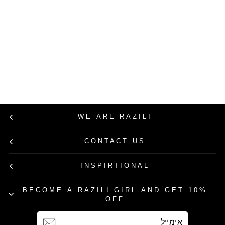
USE CODE: RAZILI20
Razili Studio
חולצה מכופתרת
קרופ אטרה בצבע
תכלת
מחיר
מחיר
449.00 ₪
224.50 ₪
רגיל
מבצע
50% הנחה
WE ARE RAZILI
CONTACT US
INSPIRTIONAL
BECOME A RAZILI GIRL AND GET 10%
OFF
אימייל
הרשמה