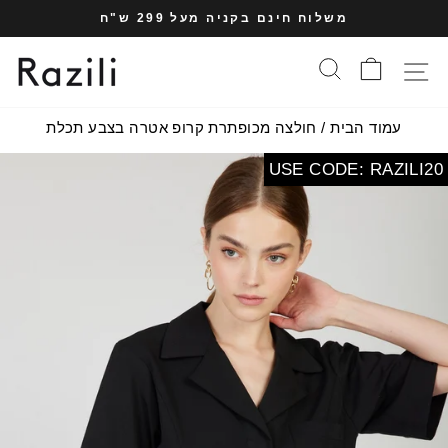
עבר
משלוח חינם בקניה מעל 299 ש"ח
תוכן
עצרי
עמוד
סל הקניות
חיפוש
תפריט אתר
מצגת
עמוד הבית
/
חולצה מכופתרת קרופ אטרה בצבע תכלת
USE CODE: RAZILI20