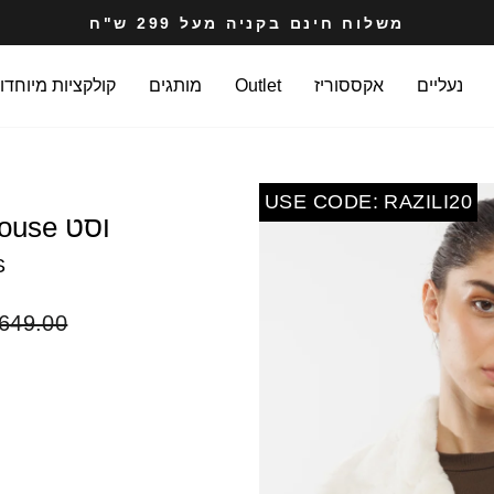
משלוח חינם בקניה מעל 299 ש"ח
עצרי
מצגת
נעליים
אקססוריז
Outlet
מותגים
קולקציות מיוחדו
O
USE CODE: RAZILI20
וסט Toulouse פרוותי בצבע ג'ינס
S
מחיר
649.00 ₪
רגיל
COLOR
SIZE