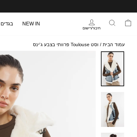
עבר
תוכן
עמוד
התחברות
סל הקניות
חיפוש
NEW IN
בגדים
חיבור/רישום
עמוד הבית
/
וסט Toulouse פרוותי בצבע ג'ינס