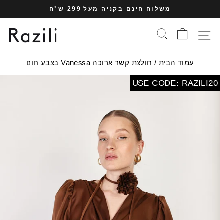
עבר
משלוח חינם בקניה מעל 299 ש"ח
תוכן
עצרי
עמוד
סל הקניות
חיפוש
תפריט אתר
מצגת
עמוד הבית
/
חולצת קשר ארוכה Vanessa בצבע חום
USE CODE: RAZILI20