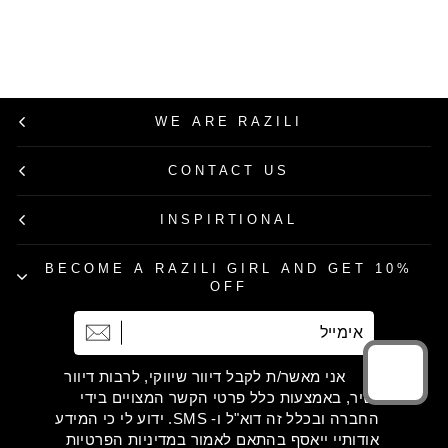
מחיר
מחיר
299.00 ₪
209.30 ₪
רגיל
מבצע
30% הנחה
WE ARE RAZILI
CONTACT US
INSPIRTIONAL
BECOME A RAZILI GIRL AND GET 10%
OFF
אימייל
הרשמה
אני מאשר/ת לקבל דיוור שיווקי, לרבות דיוור
ישיר, באמצעות כלל פרטי הקשר המצויים בידי
החברה ובכלל זה דוא"ל ו- SMS. ידוע לי כי המידע
אודותיי ייאסף בהתאם לאמור במדיניות הפרטיות