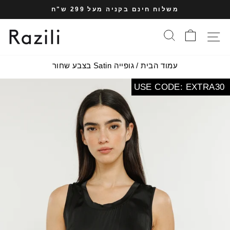
עבר
משלוח חינם בקניה מעל 299 ש"ח
תוכן
עצרי
עמוד
סל הקניות
חיפוש
תפריט אתר
מצגת
עמוד הבית
/
גופייה Satin בצבע שחור
USE CODE: EXTRA30