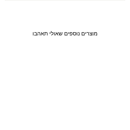
מוצרים נוספים שאולי תאהבו
Outlet
USE CODE: EXTRA30
Vicolo
גופייה Satin בצבע
שחור