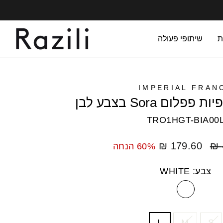
ת
שיתופי פעולה
IMPERIAL FRAN
ום Sora בצבע לבן
TRO1HGT-BIA00
מחיר
179.60 ₪
60% הנחה
מבצע
צבע: WHITE
L
M
S