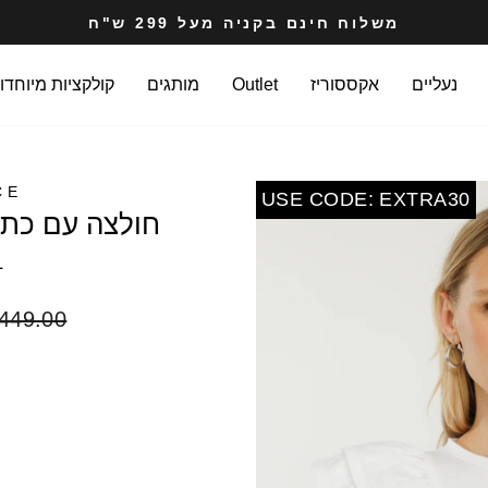
משלוח חינם בקניה מעל 299 ש"ח
עצרי
מצגת
נעליים
אקססוריז
Outlet
מותגים
קולקציות מיוחדו
CE
USE CODE: EXTRA30
חולצה עם כתפיות פפל
L
מחיר
449.00 ₪
רגיל
COLOR
SIZE