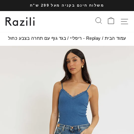
עבר
משלוח חינם בקניה מעל 299 ש"ח
תוכן
עצרי
עמוד
סל הקניות
חיפוש
תפריט אתר
מצגת
עמוד הבית
/
Replay - ריפליי
/
בגד גוף עם תחרה בצבע כחול