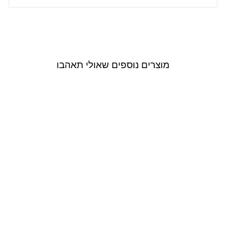
מוצרים נוספים שאולי תאהבו
Outlet
USE CODE: EXTRA30
Julliett
חולצת בטינה בצבע