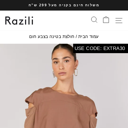
עבר
משלוח חינם בקניה מעל 299 ש"ח
תוכן
עצרי
עמוד
סל הקניות
חיפוש
תפריט אתר
מצגת
עמוד הבית
/
חולצת בטינה בצבע חום
USE CODE: EXTRA30